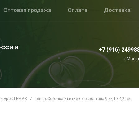
Оптовая продажа
Оплата
Доставка
оссии
+7 (916) 24998
г.Моск
фигурок LEMAX
/
Lemax Собачка у питьевого фонтана 9 х7,1 х 4,2 см.