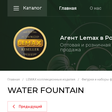
Каталог
Главная
О нас
Агент Lemax в Р
Оптовая и розничная
продажа
Главная
/
LEMAX коллекционные изделия
/
Фигурки и наборы 
WATER FOUNTAIN
Предыдущий